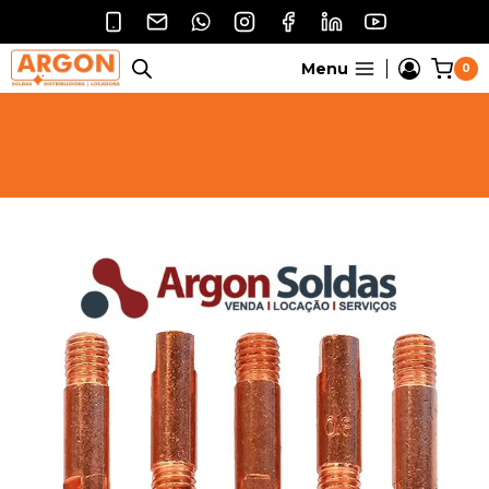
Pular
para
o
Menu
0
Conteúdo