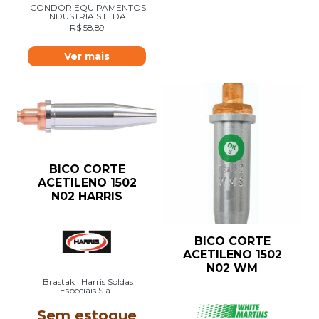
CONDOR EQUIPAMENTOS
INDUSTRIAIS LTDA
R$
58,89
Ver mais
BICO CORTE
ACETILENO 1502
N02 HARRIS
BICO CORTE
ACETILENO 1502
N02 WM
Brastak | Harris Soldas
Especiais S.a.
Sem estoque