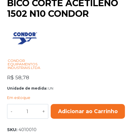
BICO CORTE ACETILENO
1502 N10 CONDOR
CONDOR
EQUIPAMENTOS
INDUSTRIAIS LTDA
R$
58,78
Unidade de medida:
UN
Em estoque
BICO
Adicionar ao Carrinho
CORTE
ACETILENO
1502
N10
SKU:
4010010