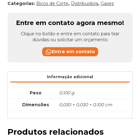
CONDOR
Categorias:
Bicos de Corte
,
Distribuidora
,
Gases
quantidade
Entre em contato agora mesmo!
Clique no botão e entre em contato para tirar
dúvidas ou solicitar um orçamento
Entre em contato
Informação adicional
Peso
0,100 g
Dimensões
0,030 × 0,030 × 0,100 cm
Produtos relacionados