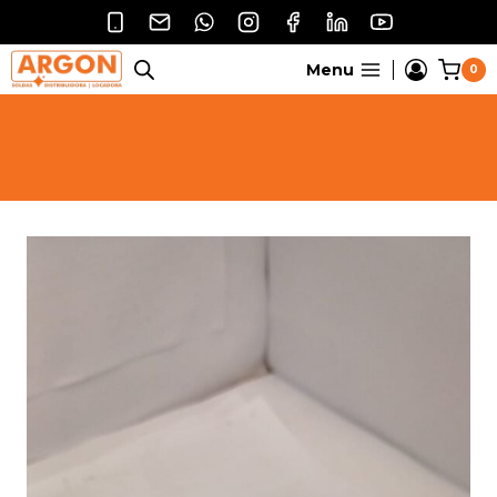
Pular
para
o
Menu
0
Conteúdo