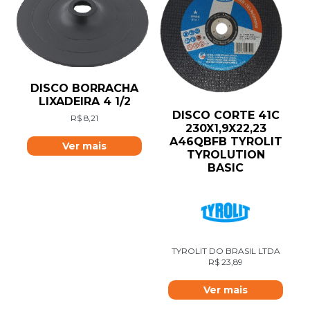
DISCO BORRACHA
LIXADEIRA 4 1/2
DISCO CORTE 41C
R$
8,21
230X1,9X22,23
A46QBFB TYROLIT
Ver mais
TYROLUTION
BASIC
TYROLIT DO BRASIL LTDA
R$
23,89
Ver mais