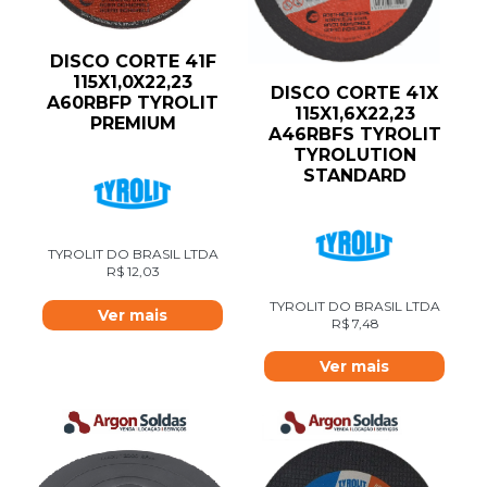
DISCO CORTE 41F
115X1,0X22,23
DISCO CORTE 41X
A60RBFP TYROLIT
115X1,6X22,23
PREMIUM
A46RBFS TYROLIT
TYROLUTION
STANDARD
TYROLIT DO BRASIL LTDA
R$
12,03
TYROLIT DO BRASIL LTDA
Ver mais
R$
7,48
Ver mais