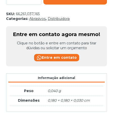
7
F212/
247
SKU:
66,261,037,165
180MMX22MM
Categorias:
Abrasivos
,
Distribuidora
GR60
quantidade
Entre em contato agora mesmo!
Clique no botão e entre em contato para tirar
dúvidas ou solicitar um orçamento
Entre em contato
Informação adicional
Peso
0,040 g
Dimensões
0,180 × 0,180 × 0,030 cm