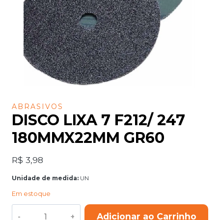
ABRASIVOS
DISCO LIXA 7 F212/ 247
180MMX22MM GR60
R$
3,98
Unidade de medida:
UN
Em estoque
DISCO
Adicionar ao Carrinho
LIXA