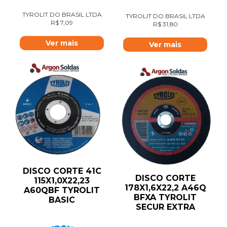
TYROLIT DO BRASIL LTDA
TYROLIT DO BRASIL LTDA
R$
7,09
R$
31,80
Ver mais
Ver mais
DISCO CORTE 41C
DISCO CORTE
115X1,0X22,23
178X1,6X22,2 A46Q
A60QBF TYROLIT
BFXA TYROLIT
BASIC
SECUR EXTRA