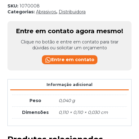
quantidade
SKU:
1070008
Categorias:
Abrasivos
,
Distribuidora
Entre em contato agora mesmo!
Clique no botão e entre em contato para tirar
dúvidas ou solicitar um orçamento
Entre em contato
Informação adicional
Peso
0,040 g
Dimensões
0,110 × 0,110 × 0,030 cm