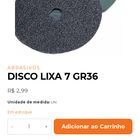
ABRASIVOS
DISCO LIXA 7 GR36
R$
2,99
Unidade de medida:
UN
Em estoque
DISCO
Adicionar ao Carrinho
LIXA
7
GR36