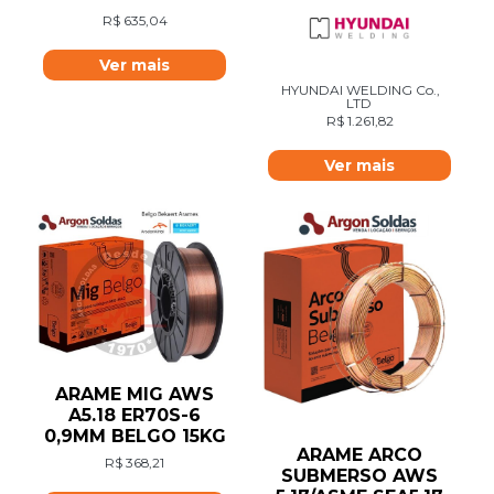
R$
635,04
Ver mais
HYUNDAI WELDING Co.,
LTD
R$
1.261,82
Ver mais
ARAME MIG AWS
A5.18 ER70S-6
0,9MM BELGO 15KG
ARAME ARCO
R$
368,21
SUBMERSO AWS