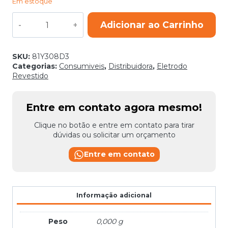
Em estoque
ELETRODO
Adicionar ao Carrinho
7016
MR
3,25MM
2KG
SKU:
81Y308D3
quantidade
Categorias:
Consumiveis
,
Distribuidora
,
Eletrodo
Revestido
Entre em contato agora mesmo!
Clique no botão e entre em contato para tirar
dúvidas ou solicitar um orçamento
Entre em contato
Informação adicional
Peso
0,000 g