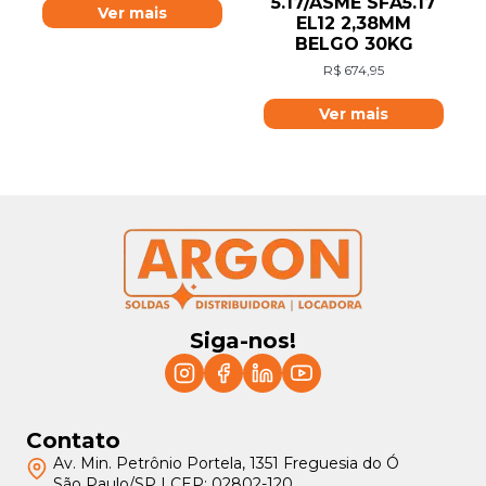
5.17/ASME SFA5.17
Ver mais
EL12 2,38MM
BELGO 30KG
R$
674,95
Ver mais
Siga-nos!
Contato
Av. Min. Petrônio Portela, 1351 Freguesia do Ó
São Paulo/SP | CEP: 02802-120