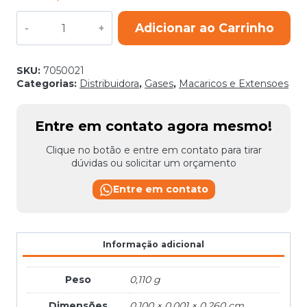
EXTENSAO
Adicionar ao Carrinho
200
AMS
N
04
SKU:
7050021
ACETILENO
Categorias:
Distribuidora
,
Gases
,
Macaricos e Extensoes
quantidade
Entre em contato agora mesmo!
Clique no botão e entre em contato para tirar
dúvidas ou solicitar um orçamento
Entre em contato
Informação adicional
Peso
0,110 g
Dimensões
0,100 × 0,001 × 0,260 cm