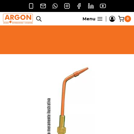
Pular
para
o
Menu
0
Conteúdo