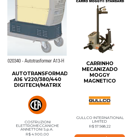
CARRINHO
MECANIZADO
AUTOTRANSFORMADOR
MOGGY
A16 V220/380/440
MAGNETICO
DIGITECH/MATRIX
GULLCO INTERNATIONAL
LIMITED
COSTRUZIONI
ELETTROMECCANICHE
R$
57.568,22
ANNETTONI S.p.A.
R$
4.900,00