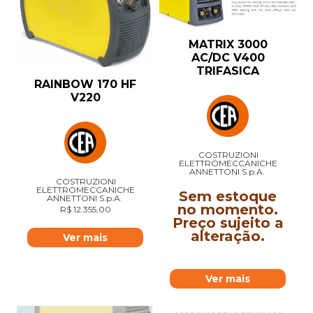
MATRIX 3000
AC/DC V400
TRIFASICA
RAINBOW 170 HF
V220
COSTRUZIONI
ELETTROMECCANICHE
ANNETTONI S.p.A.
COSTRUZIONI
ELETTROMECCANICHE
Sem estoque
ANNETTONI S.p.A.
no momento.
R$
12.355,00
Preço sujeito a
alteração.
Ver mais
Ver mais