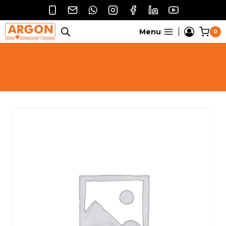
Pular
para
o
Menu
0
Conteúdo