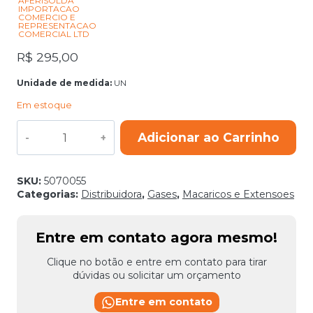
AFERISOLDA
IMPORTACAO
COMERCIO E
REPRESENTACAO
COMERCIAL LTD
R$
295,00
Unidade de medida:
UN
Em estoque
MACARICO
Adicionar ao Carrinho
SOLDA
MOD
AMS
201
SKU:
5070055
quantidade
Categorias:
Distribuidora
,
Gases
,
Macaricos e Extensoes
Entre em contato agora mesmo!
Clique no botão e entre em contato para tirar
dúvidas ou solicitar um orçamento
Entre em contato