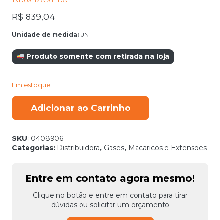
INDUSTRIAIS LTDA
R$
839,04
Unidade de medida:
UN
Produto somente com retirada na loja
Em estoque
MACARICO
Adicionar ao Carrinho
SOLDA
WH
411
C
SKU:
0408906
0382-
Categorias:
Distribuidora
,
Gases
,
Macaricos e Extensoes
0355
VICTOR
quantidade
Entre em contato agora mesmo!
Clique no botão e entre em contato para tirar
dúvidas ou solicitar um orçamento