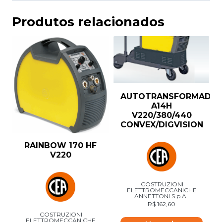
Produtos relacionados
AUTOTRANSFORMADO
A14H
V220/380/440
CONVEX/DIGVISION
RAINBOW 170 HF
V220
COSTRUZIONI
ELETTROMECCANICHE
ANNETTONI S.p.A.
R$
162,60
COSTRUZIONI
ELETTROMECCANICHE