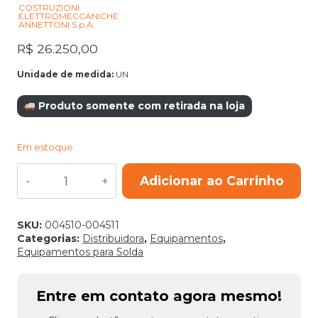
COSTRUZIONI
ELETTROMECCANICHE
ANNETTONI S.p.A.
R$
26.250,00
Unidade de medida:
UN
Produto somente com retirada na loja
Em estoque
MATRIX
Adicionar ao Carrinho
2200
AC/DC
V220
MONOFASICO
SKU:
004510-004511
quantidade
Categorias:
Distribuidora
,
Equipamentos
,
Equipamentos para Solda
Entre em contato agora mesmo!