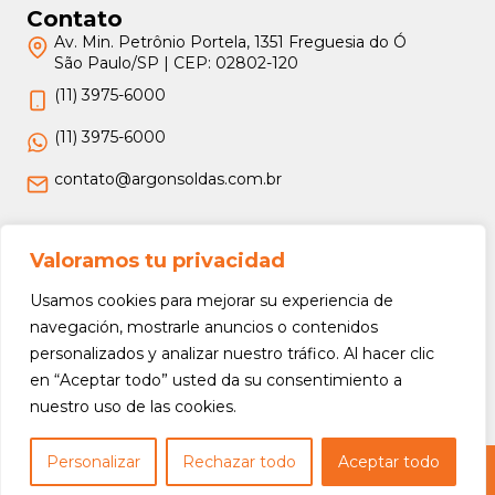
Contato
Av. Min. Petrônio Portela, 1351 Freguesia do Ó
São Paulo/SP | CEP: 02802-120
(11) 3975-6000
(11) 3975-6000
contato@argonsoldas.com.br
Jurídico
Valoramos tu privacidad
Termos e Condições
Usamos cookies para mejorar su experiencia de
Política de Privacidade
navegación, mostrarle anuncios o contenidos
personalizados y analizar nuestro tráfico. Al hacer clic
Política de Devolução e Reembolso
en “Aceptar todo” usted da su consentimiento a
nuestro uso de las cookies.
Personalizar
Rechazar todo
Aceptar todo
Copyright © 2026 Argon Soldas (Lei 9610 de 19/02/1998) - Todos os direitos
reservados.