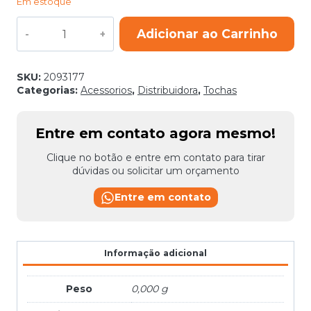
Em estoque
PORTA
Adicionar ao Carrinho
BICO
TOCHA
SB
250
SKU:
2093177
quantidade
Categorias:
Acessorios
,
Distribuidora
,
Tochas
Entre em contato agora mesmo!
Clique no botão e entre em contato para tirar
dúvidas ou solicitar um orçamento
Entre em contato
Informação adicional
Peso
0,000 g