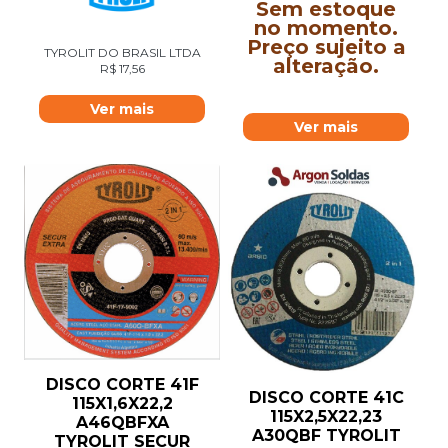
Sem estoque
no momento.
Preço sujeito a
TYROLIT DO BRASIL LTDA
alteração.
R$
17,56
Ver mais
Ver mais
DISCO CORTE 41F
DISCO CORTE 41C
115X1,6X22,2
115X2,5X22,23
A46QBFXA
A30QBF TYROLIT
TYROLIT SECUR