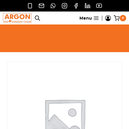
Pular
para
o
Menu
0
Conteúdo