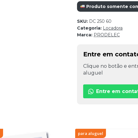
Produto somente com r
SKU:
DC 250 60
Categoria:
Locadora
Marca:
PRODELEC
Entre em contat
Clique no botão e entr
aluguel
Entre em conta
l
para aluguel