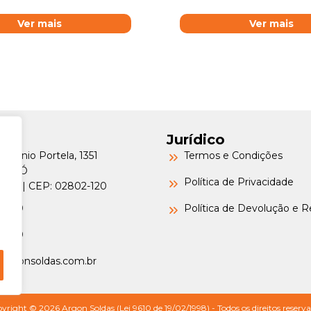
Ver mais
Ver mais
Jurídico
Petrônio Portela, 1351
Termos e Condições
a do Ó
Política de Privacidade
o/SP | CEP: 02802-120
-6000
Política de Devolução e 
-6000
argonsoldas.com.br
yright © 2026 Argon Soldas (Lei 9610 de 19/02/1998) - Todos os direitos reserva