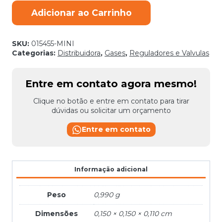
REGULADOR
Adicionar ao Carrinho
ARGONIO
BR-
54A
HARRIS
SKU:
015455-MINI
quantidade
Categorias:
Distribuidora
,
Gases
,
Reguladores e Valvulas
Entre em contato agora mesmo!
Clique no botão e entre em contato para tirar
dúvidas ou solicitar um orçamento
Entre em contato
Informação adicional
Peso
0,990 g
Dimensões
0,150 × 0,150 × 0,110 cm