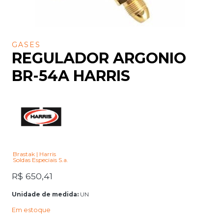
GASES
REGULADOR ARGONIO
BR-54A HARRIS
Brastak | Harris
Soldas Especiais S.a.
R$
650,41
Unidade de medida:
UN
Em estoque