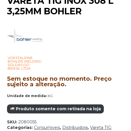
VARETA TIG INOX 308 L
3,25MM BOHLER
VOESTALPINE
BOHLER WELDING
SOLDAS DO
BRASIL LTDA
Sem estoque no momento. Preço
sujeito a alteração.
Unidade de medida:
KG
Produto somente com retirada na loja
SKU:
2080055
Categorias:
Consumiveis
,
Distribuidora
,
Vareta TIG