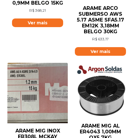
0,9MM BELGO 15KG
ARAME ARCO
R$
368,21
SUBMERSO AWS
5.17 ASME SFA5.17
Ver mais
EM12K 3,18MM
BELGO 30KG
R$
633,17
Ver mais
ARAME MIG AL
ARAME MIG INOX
ER4043 1,00MM
ER308L MCKAY
OX5 7KG