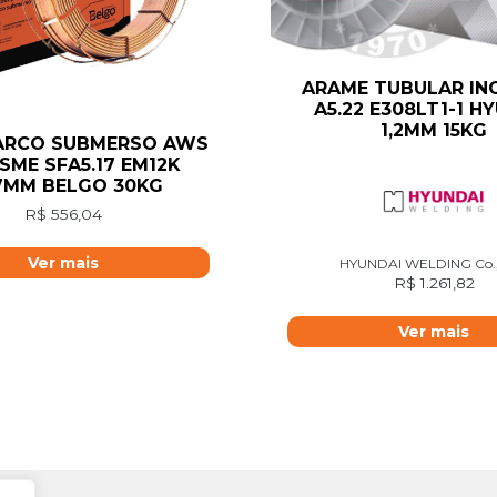
ARAME TUBULAR IN
A5.22 E308LT1-1 H
1,2MM 15KG
ARCO SUBMERSO AWS
ASME SFA5.17 EM12K
7MM BELGO 30KG
R$
556,04
Ver mais
HYUNDAI WELDING Co.,
R$
1.261,82
Ver mais