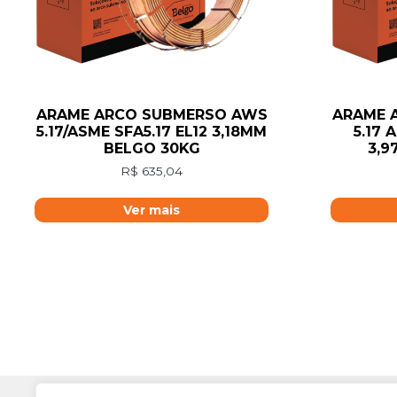
ARAME ARCO SUBMERSO AWS
ARAME 
5.17/ASME SFA5.17 EL12 3,18MM
5.17 
BELGO 30KG
3,9
R$
635,04
Ver mais