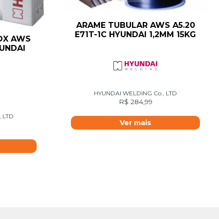
ARAME TUBULAR AWS A5.20
E71T-1C HYUNDAI 1,2MM 15KG
OX AWS
YUNDAI
HYUNDAI WELDING Co., LTD
R$
284,99
 LTD
Ver mais