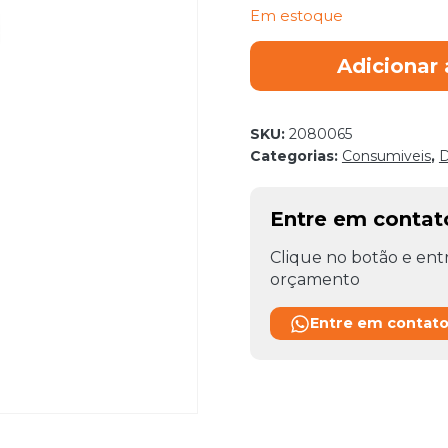
Em estoque
VARETA
Adicionar 
TIG
PRATA
BR
SKU:
2080065
30
Categorias:
Consumiveis
,
D
3,25
X
460MM
Entre em conta
quantidade
Clique no botão e entr
orçamento
Entre em contat