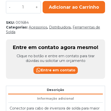
CONECTOR
Adicionar ao Carrinho
ENGATE
RAPIDO
13MM
CABO
SKU:
001684
70-
Categorias:
Acessorios
,
Distribuidora
,
Ferramentas de
95MM
Solda
MACHO
LEDAN
quantidade
Entre em contato agora mesmo!
Clique no botão e entre em contato para tirar
dúvidas ou solicitar um orçamento
Entre em contato
Descrição
Informação adicional
Conector para cabo de inversora de solda para maior