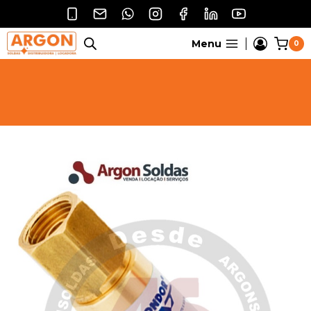
Pular
para
o
Menu
0
Conteúdo