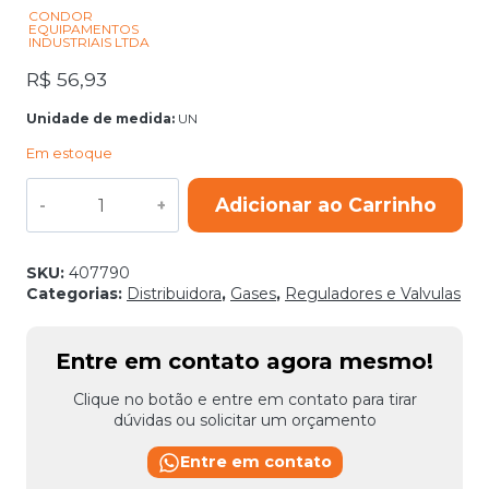
CONDOR
EQUIPAMENTOS
INDUSTRIAIS LTDA
R$
56,93
Unidade de medida:
UN
Em estoque
VALVULA
Adicionar ao Carrinho
CORTA
CHAMA
REGULADOR
OX
SKU:
407790
CONDOR
Categorias:
Distribuidora
,
Gases
,
Reguladores e Valvulas
quantidade
Entre em contato agora mesmo!
Clique no botão e entre em contato para tirar
dúvidas ou solicitar um orçamento
Entre em contato